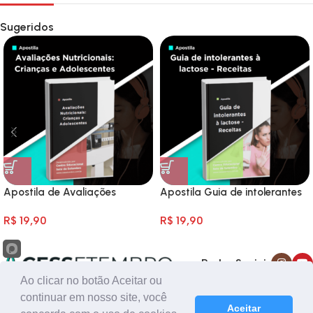
Sugeridos
Apostila de Avaliações
Apostila Guia de intolerantes
Nutricionais: Crianças e
à lactose – Receitas
R$
19,90
R$
19,90
Adolescentes
Redes Sociais
Ao clicar no botão Aceitar ou
continuar em nosso site, você
Loja oficial do Centro Educacional Sete de Setembro
Aceitar