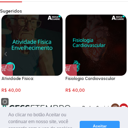
Sugeridos
Atividade Física:
Fisiologia Cardiovascular
Envelhecimento
R$
40,00
R$
40,00
Redes Sociais
Ao clicar no botão Aceitar ou
continuar em nosso site, você
Loja oficial do Centro Educacional Sete de Setembro
Aceitar