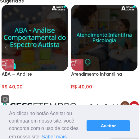
Sugeridos
ABA – Análise
Atendimento Infantil na
Comportamental do Espectro
Psicologia
R$
40,00
R$
40,00
Autista
Redes Sociais
Ao clicar no botão Aceitar ou
continuar em nosso site, você
Loja oficial do Centro Educacional Sete de Setembro
Aceitar
concorda com o uso de cookies
em nosso site.
Saber mais